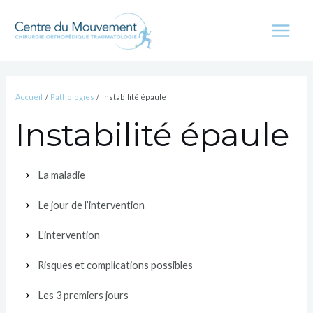
Aller
au
contenu
Main
Menu
Accueil
Pathologies
Instabilité épaule
Instabilité épaule
La maladie
Le jour de l’intervention
L’intervention
Risques et complications possibles
Les 3 premiers jours